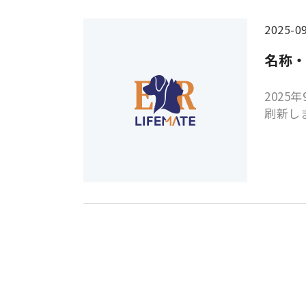
2025-0
名称
202
刷新し
動物救
王子 動