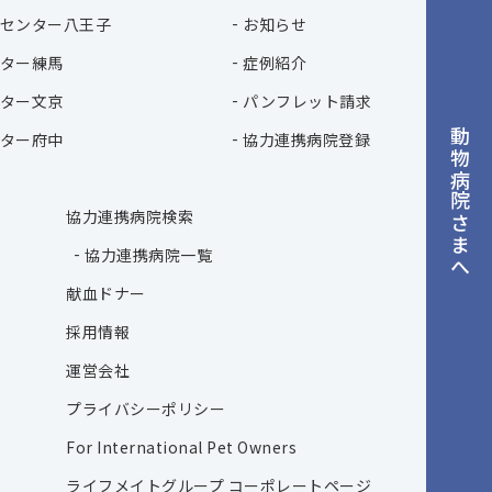
センター八王子
お知らせ
ター練馬
症例紹介
ター文京
パンフレット請求
動物病院さまへ
ター府中
協力連携病院登録
協力連携病院検索
協力連携病院一覧
献血ドナー
採用情報
運営会社
プライバシーポリシー
For International Pet Owners
ライフメイトグループ コーポレートページ