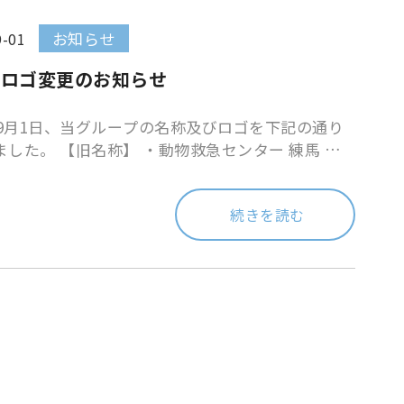
お知らせ
9-01
・ロゴ変更のお知らせ
5年9月1日、当グループの名称及びロゴを下記の通り
ました。 【旧名称】 ・動物救急センター 練馬 ・
急センター 府中 ・動物救急センター 文京 ・ER八
物 […]
続きを読む